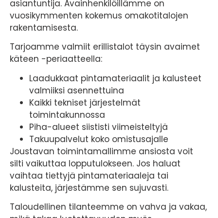
asiantuntija. Avainhenkilöillämme on
vuosikymmenten kokemus omakotitalojen
rakentamisesta.
Tarjoamme valmiit erillistalot täysin avaimet
käteen -periaatteella:
Laadukkaat pintamateriaalit ja kalusteet
valmiiksi asennettuina
Kaikki tekniset järjestelmät
toimintakunnossa
Piha-alueet siististi viimeisteltyjä
Takuupalvelut koko omistusajalle
Joustavan toimintamallimme ansiosta voit
silti vaikuttaa lopputulokseen. Jos haluat
vaihtaa tiettyjä pintamateriaaleja tai
kalusteita, järjestämme sen sujuvasti.
Taloudellinen tilanteemme on vahva ja vakaa,