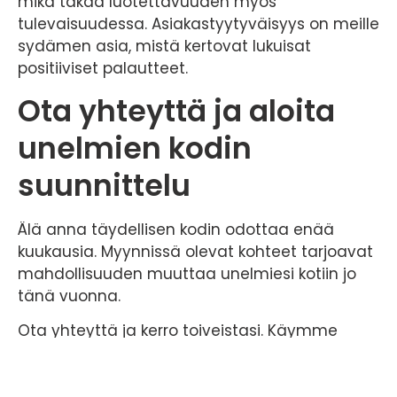
mikä takaa luotettavuuden myös
tulevaisuudessa. Asiakastyytyväisyys on meille
sydämen asia, mistä kertovat lukuisat
positiiviset palautteet.
Ota yhteyttä ja aloita
unelmien kodin
suunnittelu
Älä anna täydellisen kodin odottaa enää
kuukausia. Myynnissä olevat kohteet tarjoavat
mahdollisuuden muuttaa unelmiesi kotiin jo
tänä vuonna.
Ota yhteyttä ja kerro toiveistasi. Käymme
yhdessä läpi saatavilla olevat erillistalot ja
löydämme juuri sinulle sopivan vaihtoehdon.