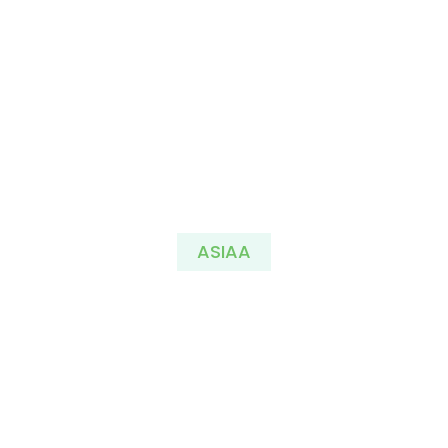
ASIAA
Erillistalot myynnissä –
uudet kohteet Oulun
seudulla